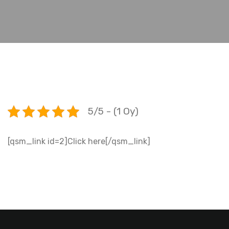
5/5 - (1 Oy)
[qsm_link id=2]Click here[/qsm_link]