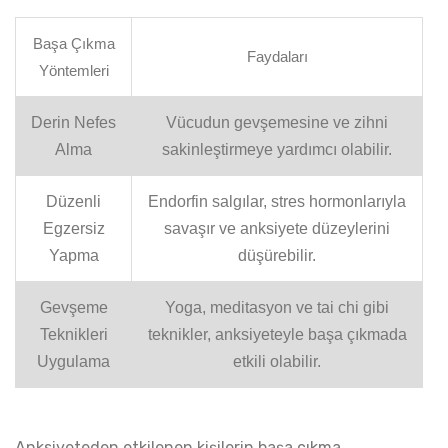
Başa Çıkma
Faydaları
Yöntemleri
Derin Nefes
Vücudun gevşemesine ve zihni
Alma
sakinleştirmeye yardımcı olabilir.
Düzenli
Endorfin salgılar, stres hormonlarıyla
Egzersiz
savaşır ve anksiyete düzeylerini
Yapma
düşürebilir.
Gevşeme
Yoga, meditasyon ve tai chi gibi
Teknikleri
teknikler, anksiyeteyle başa çıkmada
Uygulama
etkili olabilir.
Anksiyeteden etkilenen kişilerin başa çıkma