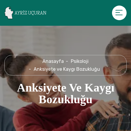
Anasayfa
Psikoloji
Anksiyete ve Kaygı Bozukluğu
Anksiyete Ve Kaygı
Bozukluğu