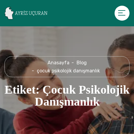
Anasayfa
Blog
çocuk psikolojik danışmanlık
Etiket:
Çocuk Psikolojik
Danışmanlık