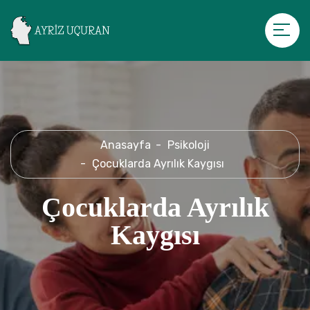
Anasayfa
Psikoloji
Çocuklarda Ayrılık Kaygısı
Çocuklarda Ayrılık
Kaygısı