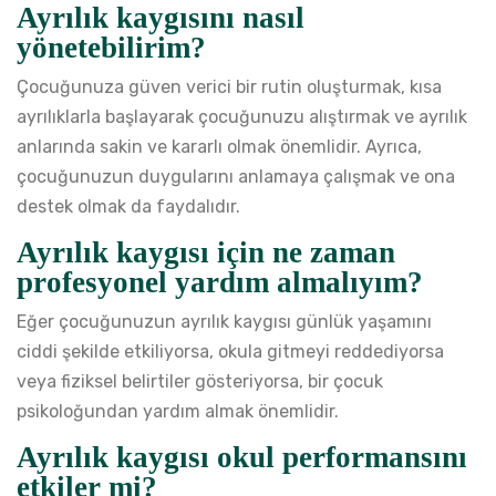
Ayrılık kaygısını nasıl
yönetebilirim?
Çocuğunuza güven verici bir rutin oluşturmak, kısa
ayrılıklarla başlayarak çocuğunuzu alıştırmak ve ayrılık
anlarında sakin ve kararlı olmak önemlidir. Ayrıca,
çocuğunuzun duygularını anlamaya çalışmak ve ona
destek olmak da faydalıdır.
Ayrılık kaygısı için ne zaman
profesyonel yardım almalıyım?
Eğer çocuğunuzun ayrılık kaygısı günlük yaşamını
ciddi şekilde etkiliyorsa, okula gitmeyi reddediyorsa
veya fiziksel belirtiler gösteriyorsa, bir çocuk
psikoloğundan yardım almak önemlidir.
Ayrılık kaygısı okul performansını
etkiler mi?