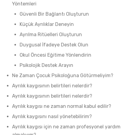
Yöntemleri
Güvenli Bir Bağlantı Oluşturun
Küçük Ayrılıklar Deneyin
Ayrılma Ritüelleri Oluşturun
Duygusal İfadeye Destek Olun
Okul Öncesi Eğitime Yönlendirin
Psikolojik Destek Arayın
Ne Zaman Çocuk Psikoloğuna Götürmeliyim?
Ayrılık kaygısının belirtileri nelerdir?
Ayrılık kaygısının belirtileri nelerdir?
Ayrılık kaygısı ne zaman normal kabul edilir?
Ayrılık kaygısını nasıl yönetebilirim?
Ayrılık kaygısı için ne zaman profesyonel yardım
almalıyım?