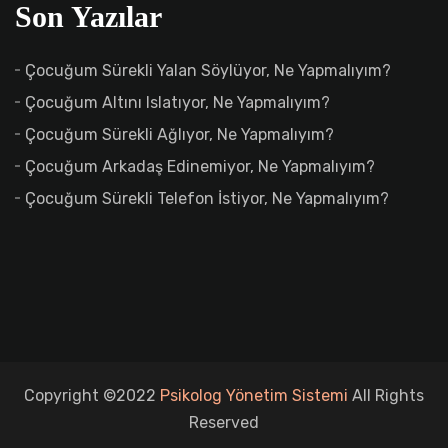
Son Yazılar
Çocuğum Sürekli Yalan Söylüyor, Ne Yapmalıyım?
Çocuğum Altını Islatıyor, Ne Yapmalıyım?
Çocuğum Sürekli Ağlıyor, Ne Yapmalıyım?
Çocuğum Arkadaş Edinemiyor, Ne Yapmalıyım?
Çocuğum Sürekli Telefon İstiyor, Ne Yapmalıyım?
Copyright ©2022
Psikolog Yönetim Sistemi
All Rights
Reserved