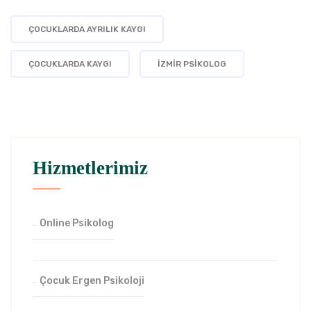
ÇOCUKLARDA AYRILIK KAYGI
ÇOCUKLARDA KAYGI
IZMIR PSIKOLOG
Hizmetlerimiz
Online Psikolog
Çocuk Ergen Psikoloji