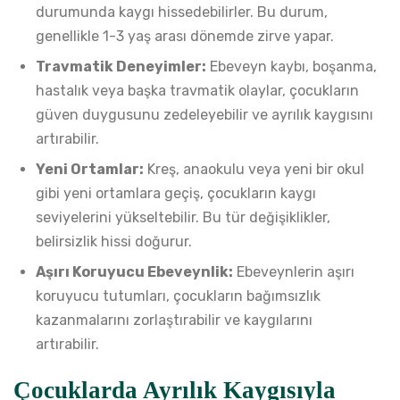
durumunda kaygı hissedebilirler. Bu durum,
genellikle 1-3 yaş arası dönemde zirve yapar.
Travmatik Deneyimler:
Ebeveyn kaybı, boşanma,
hastalık veya başka travmatik olaylar, çocukların
güven duygusunu zedeleyebilir ve ayrılık kaygısını
artırabilir.
Yeni Ortamlar:
Kreş, anaokulu veya yeni bir okul
gibi yeni ortamlara geçiş, çocukların kaygı
seviyelerini yükseltebilir. Bu tür değişiklikler,
belirsizlik hissi doğurur.
Aşırı Koruyucu Ebeveynlik:
Ebeveynlerin aşırı
koruyucu tutumları, çocukların bağımsızlık
kazanmalarını zorlaştırabilir ve kaygılarını
artırabilir.
Çocuklarda Ayrılık Kaygısıyla