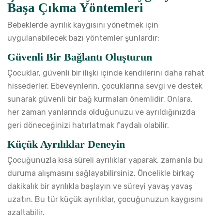
Başa Çıkma Yöntemleri
Bebeklerde ayrılık kaygısını yönetmek için
uygulanabilecek bazı yöntemler şunlardır:
Güvenli Bir Bağlantı Oluşturun
Çocuklar, güvenli bir ilişki içinde kendilerini daha rahat
hissederler. Ebeveynlerin, çocuklarına sevgi ve destek
sunarak güvenli bir bağ kurmaları önemlidir. Onlara,
her zaman yanlarında olduğunuzu ve ayrıldığınızda
geri döneceğinizi hatırlatmak faydalı olabilir.
Küçük Ayrılıklar Deneyin
Çocuğunuzla kısa süreli ayrılıklar yaparak, zamanla bu
duruma alışmasını sağlayabilirsiniz. Öncelikle birkaç
dakikalık bir ayrılıkla başlayın ve süreyi yavaş yavaş
uzatın. Bu tür küçük ayrılıklar, çocuğunuzun kaygısını
azaltabilir.