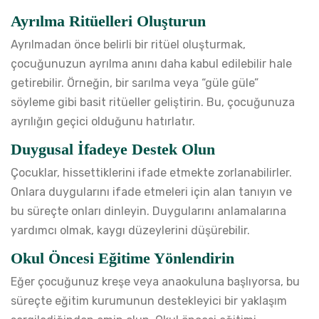
Ayrılma Ritüelleri Oluşturun
Ayrılmadan önce belirli bir ritüel oluşturmak,
çocuğunuzun ayrılma anını daha kabul edilebilir hale
getirebilir. Örneğin, bir sarılma veya “güle güle”
söyleme gibi basit ritüeller geliştirin. Bu, çocuğunuza
ayrılığın geçici olduğunu hatırlatır.
Duygusal İfadeye Destek Olun
Çocuklar, hissettiklerini ifade etmekte zorlanabilirler.
Onlara duygularını ifade etmeleri için alan tanıyın ve
bu süreçte onları dinleyin. Duygularını anlamalarına
yardımcı olmak, kaygı düzeylerini düşürebilir.
Okul Öncesi Eğitime Yönlendirin
Eğer çocuğunuz kreşe veya anaokuluna başlıyorsa, bu
süreçte eğitim kurumunun destekleyici bir yaklaşım